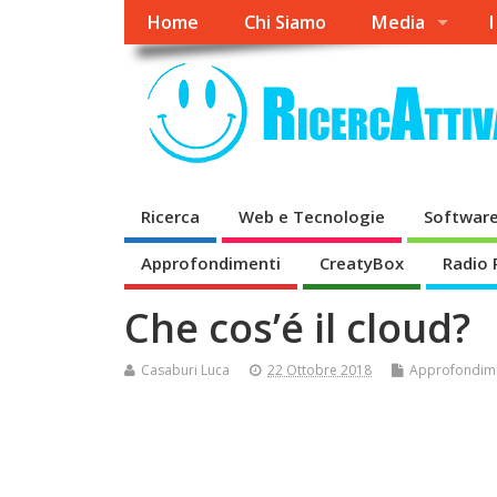
Home
Chi Siamo
Media
I
Ricerca
Web e Tecnologie
Software
Approfondimenti
CreatyBox
Radio 
Che cos’é il cloud?
Casaburi Luca
22 Ottobre 2018
Approfondim