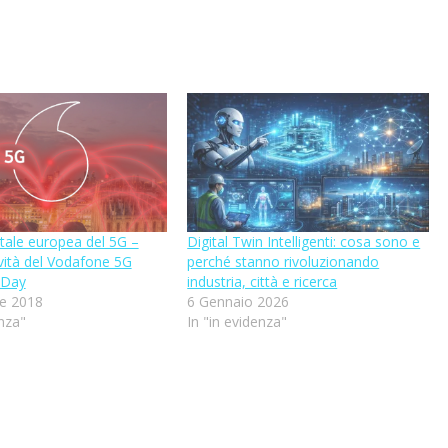
tale europea del 5G –
Digital Twin Intelligenti: cosa sono e
vità del Vodafone 5G
perché stanno rivoluzionando
 Day
industria, città e ricerca
e 2018
6 Gennaio 2026
enza"
In "in evidenza"