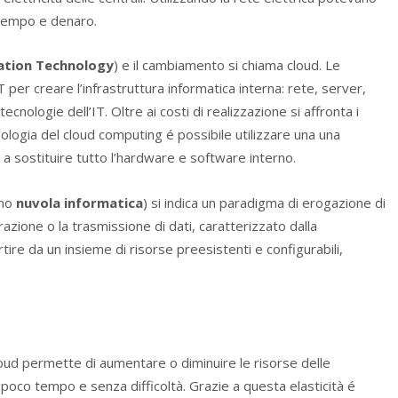
 tempo e denaro.
ation Technology
) e il cambiamento si chiama cloud. Le
er creare l’infrastruttura informatica interna: rete, server,
ecnologie dell’IT. Oltre ai costi di realizzazione si affronta i
ologia del cloud computing é possibile utilizzare una una
a a sostituire tutto l’hardware e software interno.
ano
nuvola informatica
) si indica un paradigma di erogazione di
razione o la trasmissione di dati, caratterizzato dalla
ire da un insieme di risorse preesistenti e configurabili,
a cloud permette di aumentare o diminuire le risorse delle
n poco tempo e senza difficoltà. Grazie a questa elasticità é