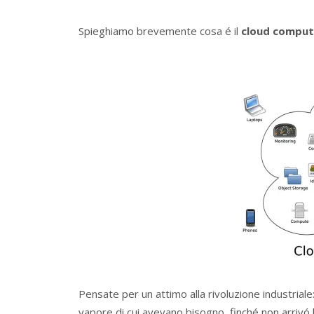
Spieghiamo brevemente cosa é il
cloud comput
Pensate per un attimo alla rivoluzione industrial
vapore di cui avevano bisogno, finché non arrivó l’