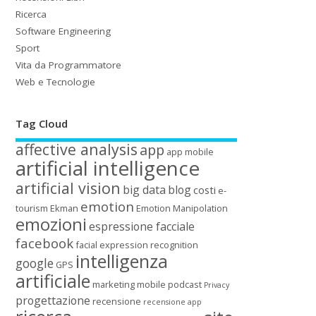
Ricerca
Software Engineering
Sport
Vita da Programmatore
Web e Tecnologie
Tag Cloud
affective analysis
app
app mobile
artificial intelligence
artificial vision
big data
blog
costi
e-
emotion
tourism
Ekman
Emotion Manipolation
emozioni
espressione facciale
facebook
facial expression recognition
intelligenza
google
GPS
artificiale
marketing
mobile
podcast
Privacy
progettazione
recensione
recensione app