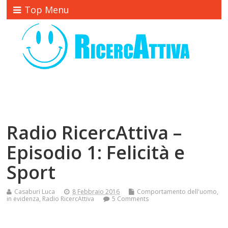
Top Menu
Radio RicercAttiva –
Episodio 1: Felicità e
Sport
Casaburi Luca
8 Febbraio 2016
Comportamento dell'uomo
,
in evidenza
,
Radio RicercAttiva
5 Comments