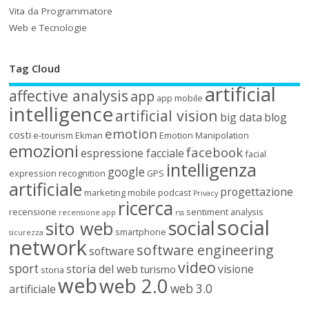
Vita da Programmatore
Web e Tecnologie
Tag Cloud
artificial
affective analysis
app
app mobile
intelligence
artificial vision
big data
blog
emotion
costi
e-tourism
Ekman
Emotion Manipolation
emozioni
facebook
espressione facciale
facial
intelligenza
google
expression recognition
GPS
artificiale
progettazione
marketing
mobile
podcast
Privacy
ricerca
recensione
sentiment analysis
recensione app
rss
social
social
sito web
smartphone
sicurezza
network
software engineering
software
video
sport
storia del web
visione
turismo
storia
web
web 2.0
web 3.0
artificiale