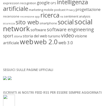
intelligenza
google
expression recognition
GPS
artificiale
progettazione
marketing
mobile
podcast
Privacy
ricerca
recensione
sentiment analysis
recensione app
rss
social
social
sito web
smartphone
sicurezza
network
software engineering
software
video
sport
storia del web
visione
turismo
storia
web
web 2.0
web 3.0
artificiale
SEGUICI SULLE PAGINE UFFICIALI
ISCRIVITI AI NOSTRI FEED RSS PER ESSERE SEMPRE AGGIORNATI