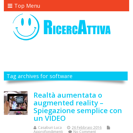
Top Menu
Tag archives for software
Realtà aumentata o
augmented reality –
Spiegazione semplice con
un VIDEO
Casaburi Luca
26 Febbraio 2016
Approfondimenti
No Comment