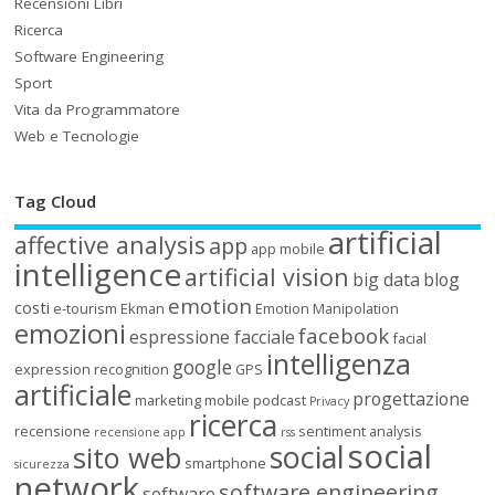
Recensioni Libri
Ricerca
Software Engineering
Sport
Vita da Programmatore
Web e Tecnologie
Tag Cloud
artificial
affective analysis
app
app mobile
intelligence
artificial vision
big data
blog
emotion
costi
e-tourism
Ekman
Emotion Manipolation
emozioni
facebook
espressione facciale
facial
intelligenza
google
expression recognition
GPS
artificiale
progettazione
marketing
mobile
podcast
Privacy
ricerca
recensione
sentiment analysis
recensione app
rss
social
social
sito web
smartphone
sicurezza
network
software engineering
software